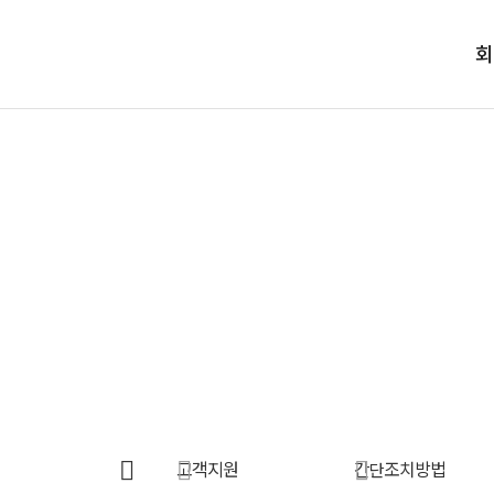
회
회사소개
제품소개
회사개요
여름가전
회사연혁
캠핑가전
CEO인사말
겨울가전
고객지원
찾아오시는 길
생활가전
기타부품
고객지원
간단조치방법